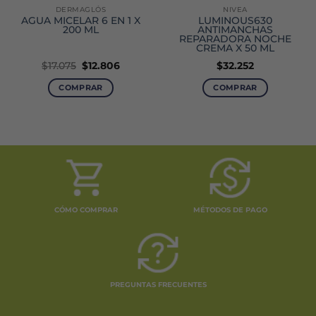
DERMAGLÓS
NIVEA
AGUA MICELAR 6 EN 1 X
LUMINOUS630
200 ML
ANTIMANCHAS
REPARADORA NOCHE
CREMA X 50 ML
El
El
$
17.075
$
12.806
$
32.252
precio
precio
original
actual
COMPRAR
COMPRAR
era:
es:
$17.075.
$12.806.
CÓMO COMPRAR
MÉTODOS DE PAGO
PREGUNTAS FRECUENTES