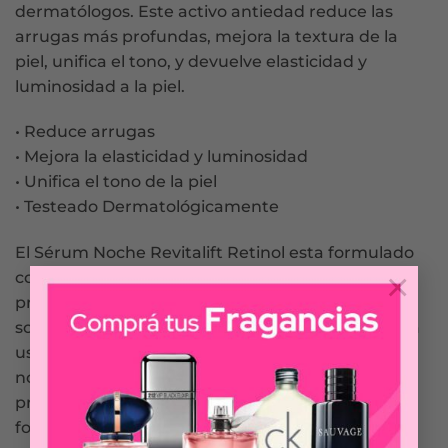
dermatólogos. Este activo antiedad reduce las
arrugas más profundas, mejora la textura de la
piel, unifica el tono, y devuelve elasticidad y
luminosidad a la piel.
• Reduce arrugas
• Mejora la elasticidad y luminosidad
• Unifica el tono de la piel
• Testeado Dermatológicamente
El Sérum Noche Revitalift Retinol esta formulado
×
con Retinol Puro (Vitamina A), capaz de activar el
proceso de rejuvenecimiento. Podes leer mas
sobre el retinol haciendo click acá. Se recomienda
usar a partir de los 30 años y únicamente por la
noche. Además es de suma importancia aplicar
protector solar 50 la mañana siguiente dada su
fotosensibilidad.