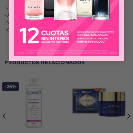
También esta compuesto por
• Acido Hialuronico
• Vitamina E
• Glicerina
PRODUCTOS RELACIONADOS
-25%