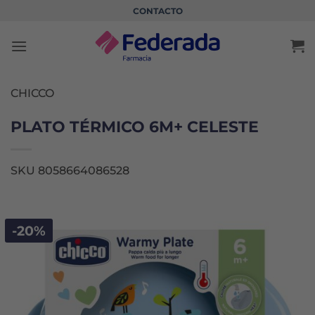
Saltar
CONTACTO
al
contenido
CHICCO
PLATO TÉRMICO 6M+ CELESTE
SKU 8058664086528
-20%