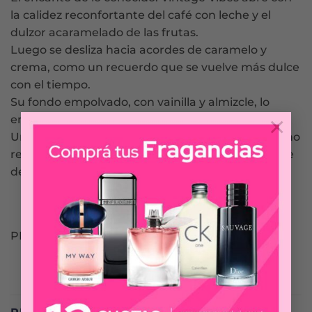
la calidez reconfortante del café con leche y el
dulzor acaramelado de las frutas.
Luego se desliza hacia acordes de caramelo y
crema, como un recuerdo que se vuelve más dulce
con el tiempo.
Su fondo empolvado, con vainilla y almizcle, lo
×
envuelve todo con ternura.
Una fragancia íntima, nostálgica y elegante – como
reencontrarse con algo que siempre ha sido parte
de ti.
PEPE JEANS