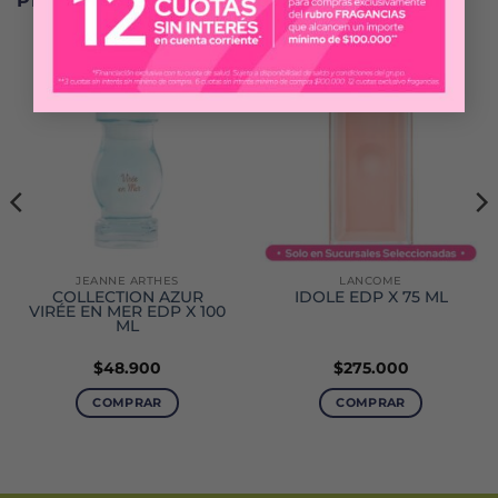
PRODUCTOS RELACIONADOS
JEANNE ARTHES
LANCOME
COLLECTION AZUR
IDOLE EDP X 75 ML
VIRÉE EN MER EDP X 100
ML
$
48.900
$
275.000
COMPRAR
COMPRAR