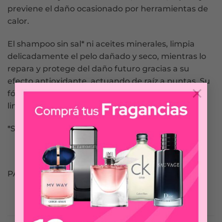
previene el daño ocasionado por herramientas de
calor.
El shampoo sin sal* ni aceites minerales, limpia
delicadamente el pelo dañado y seco, mientras lo
repara y protege del daño futuro gracias a su
efecto antioxidante, actuando de raíz a puntas. Su
×
fórmula con textura ligera y color blanco opaco,
limpian tu pelo sin dejar residuos.
*Sin adición directa de NaCI
PANTENE