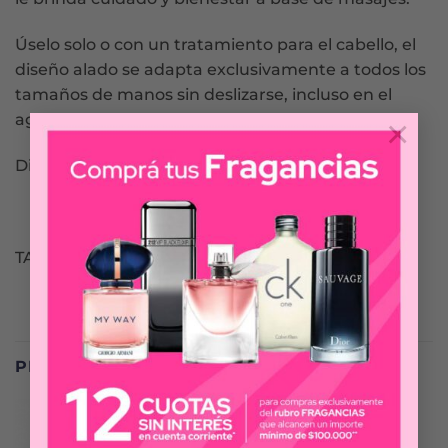
Úselo solo o con un tratamiento para el cabello, el
diseño alado se adapta exclusivamente a todos los
tamaños de manos sin deslizarse, incluso en el
agua.
×
Disponible en 5 colores diferentes.
TANGLE TEEZER
PRODUCTOS RELACIONADOS