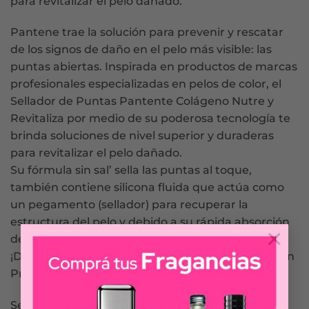
para revitalizar el pelo dañado.
Pantene trae la solución para prevenir y rescatar
de los signos de daño en el pelo más visible: las
puntas abiertas. Inspirada en productos de marcas
profesionales especializadas en pelos de color, el
Sellador de Puntas Pantente Colágeno Nutre y
Revitaliza por medio de su poderosa tecnología te
brinda soluciones de nivel superior y duraderas
para revitalizar el pelo dañado.
Su fórmula sin sal’ sella las puntas al toque,
también contiene silicona fluida que actúa como
un pegamento (sellador) para recuperar la
estructura del pelo y debido a su rápida absorción
×
deja el pelo sin frizz, ligero y sin peso.
¡Decile adiós al frizz y las puntas abiertas! Nutrición
Profunda con Pantene Colágeno.
Serum para el pelo concentrado que no requiere