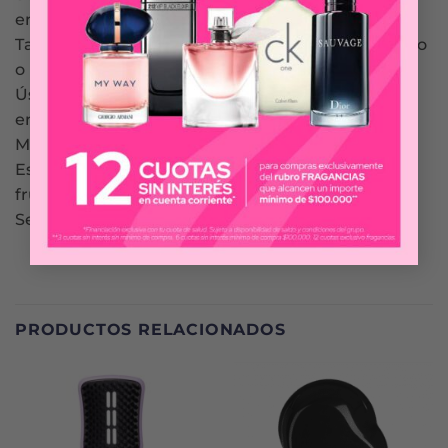
enjuague.
Tamaño práctico, perfecto para llevarlo en tu bolso
o maleta de mano.
Úsalo en cualquier momento, ¡no requiere
enjuague! Fórmula con Cólageno, Aceite de
Macadamia y Pro-Vitamina B5.
Esta colección cuenta con una fragancia única a
frutos rojos.
Serum sin sal. Sin adición de NaCl.
PRODUCTOS RELACIONADOS