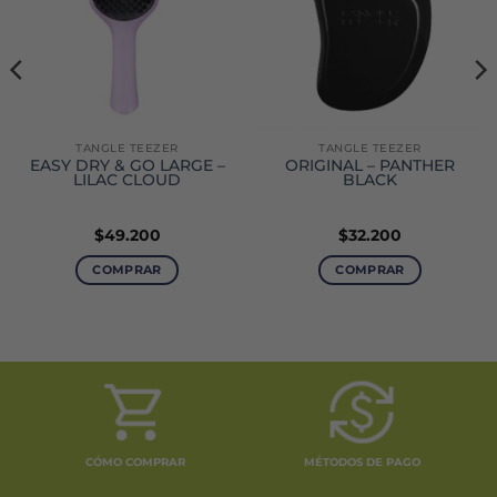
TANGLE TEEZER
TANGLE TEEZER
EASY DRY & GO LARGE –
ORIGINAL – PANTHER
LILAC CLOUD
BLACK
$
49.200
$
32.200
o
COMPRAR
COMPRAR
6.
CÓMO COMPRAR
MÉTODOS DE PAGO