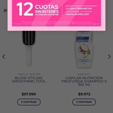
PRODUCTOS RELACIONADOS
TANGLE TEEZER
BAGOVIT
BLOW STYLING
CAPILAR NUTRICIÓN
SMOOTHING TOOL
PROFUNDA SHAMPOO X
350 ML
$
57.990
$
9.972
COMPRAR
COMPRAR