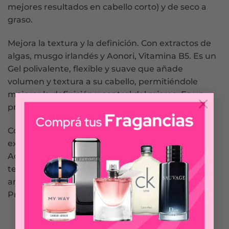
mejores resultados en cabello corto) y de seco a
graso.
Mejora la textura y la definición. Con extractos de
algas, musgo irlandés y Aonori, Vitamina B5. Es un
Gel polivalente, flexible y suave que añade
volumen y textura a su cabello, permitiéndole
mejorar la definición y control del mismo. Es un
×
producto válido para todo tipo de cabello.
Contiene vitamina B5 enriquecida (pantenol) y
extractos de algas de Mar, musgo de Irlanda y
Aonori . Ideal para un efecto mojado, añadiendo
textura y/o definición, aplicándose en las raíces
antes de utilizar el secador para dar volumen.
Producto sin Parabenes