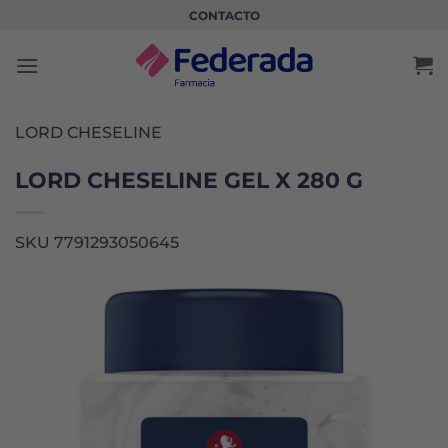
Saltar
CONTACTO
al
contenido
LORD CHESELINE
LORD CHESELINE GEL X 280 G
SKU 7791293050645