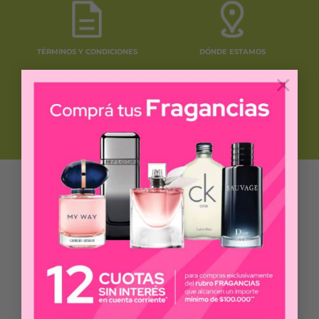
TÉRMINOS Y CONDICIONES
DÓNDE ESTAMOS
×
CLUB DE BENEFICIOS
BOTÓN DE ARREPENTIMIENTO
Arrepentimiento Última Compra
Si deseas cancelar tu última compra en nuestra
Tienda On Line, desde el botón de
arrepentimiento podrás solicitar la cancelación
inmediata de tu pedido.
DEFENSA DE LAS Y LOS CONSUMIDORES