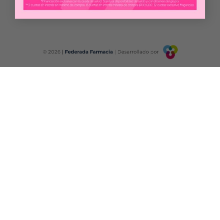
Para reclamos ingrese
Aquí
© 2026 |
Federada Farmacia
| Desarrollado por