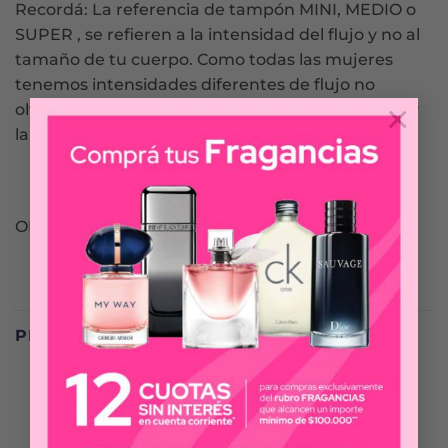
Recordá: La referencia de tampón MINI, MEDIO o
SUPER , se refieren a la intensidad del flujo y no al
tamaño de tu cuerpo. Como todas las mujeres
tenemos intensidades diferentes de flujo no
×
olvides elegir el tampón más adecuado para vos y
la etapa de tu ciclo menstrual.
OB SIEMPRE LIBRE
PRODUCTOS RELACIONADOS