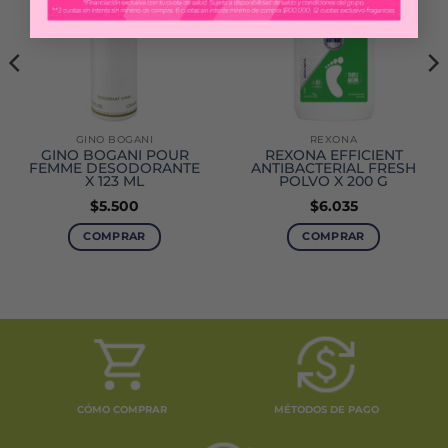
GINO BOGANI
REXONA
GINO BOGANI POUR
REXONA EFFICIENT
FEMME DESODORANTE
ANTIBACTERIAL FRESH
X 123 ML
POLVO X 200 G
$
5.500
$
6.035
COMPRAR
COMPRAR
CÓMO COMPRAR
MÉTODOS DE PAGO