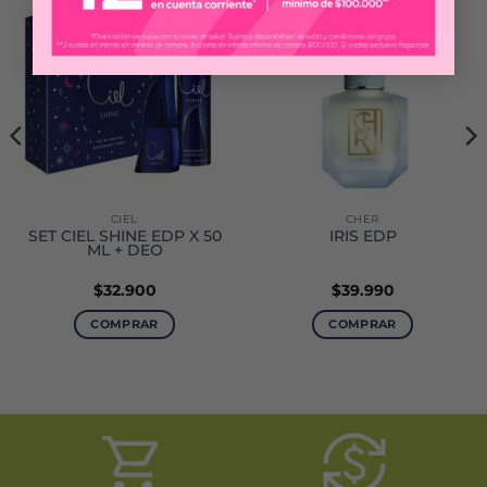
CIEL
CHER
SET CIEL SHINE EDP X 50
IRIS EDP
ML + DEO
$
32.900
$
39.990
COMPRAR
COMPRAR
Este
producto
tiene
múltiples
variantes.
Las
opciones