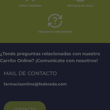
se
CÓMO COMPRAR
MÉTODOS DE PAGO
pueden
elegir
en
la
página
PREGUNTAS FRECUENTES
de
producto
¿Tenés preguntas relacionadas con nuestro
Carrito Online? ¡Comunicate con nosotros!
MAIL DE CONTACTO
farmaciaonline@federada.com
CONTACTO