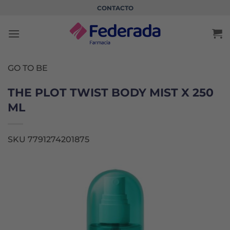
Saltar
CONTACTO
al
contenido
GO TO BE
THE PLOT TWIST BODY MIST X 250
ML
SKU 7791274201875