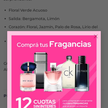
Floral Verde Acuoso
Salida: Bergamota, Limón
Corazón: Floral, Jazmín, Palo de Rosa, Lirio del
Valle
×
Fondo: Almizcle, Maderas, Cedro, Sándalo
GO TO BE
ALGABO
PRODUCTOS RELACIONADOS