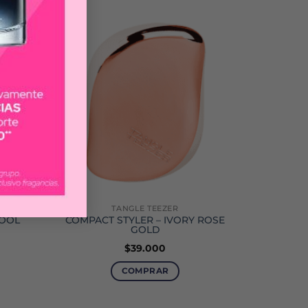
TANGLE TEEZER
TOOL
COMPACT STYLER – IVORY ROSE
GOLD
$
39.000
COMPRAR