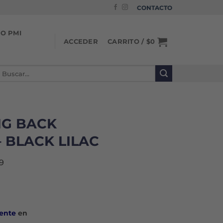
CONTACTO
IO PMI
CARRITO /
$
0
ACCEDER
uscar
or:
NG BACK
 BLACK LILAC
9
ente
en