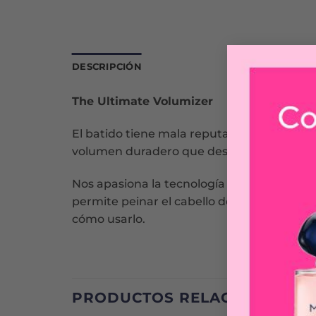
DESCRIPCIÓN
The Ultimate Volumizer
El batido tiene mala reputación, pero con
volumen duradero que desea con un mínim
Nos apasiona la tecnología única de dos ni
permite peinar el cabello de forma más rápi
cómo usarlo.
PRODUCTOS RELACIONADOS