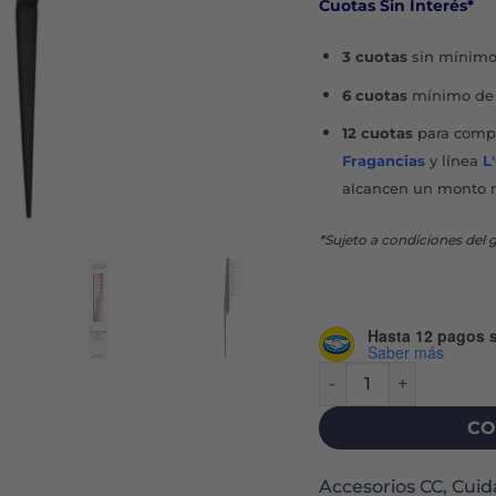
Cuotas Sin Interés*
3 cuotas
sin mínimo
6 cuotas
mínimo de 
12 cuotas
para compr
Fragancias
y línea
L
alcancen un monto 
*Sujeto a condiciones del g
Hasta 12 pagos s
Saber más
VOLUMIZING BACK CO
CO
Accesorios CC
,
Cuid