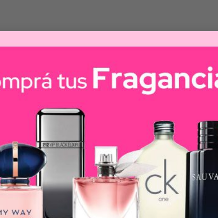
 nuestro Ultimate Volumizer cuidadosamente diseñado, pu
o de daño y rotura.
veles, y el Ultimate Volumizer no es la excepción. Con 
da, sencilla y suave. Gracias a su suavidad, es apto para