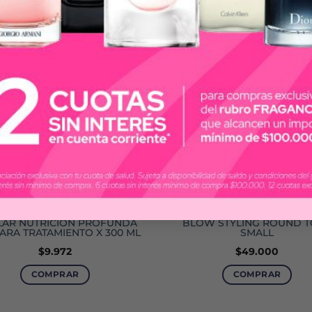
BAGOVIT
TANGLE TEEZER
LAR NUTRICIÓN PROFUNDA
BLOW STYLING ROUND 
ARA TRATAMIENTO X 300 ML
SMALL
$
9.972
$
49.000
COMPRAR
COMPRAR