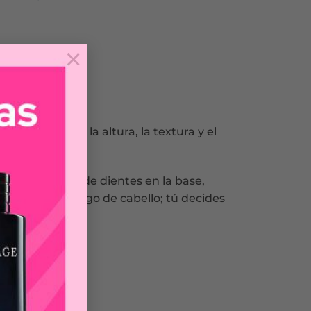
×
ede obtener la altura, la textura y el
mayor densidad de dientes en la base,
 todo tipo y largo de cabello; tú decides