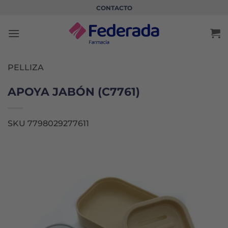
Saltar
CONTACTO
al
contenido
PELLIZA
APOYA JABÓN (C7761)
SKU 7798029277611