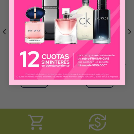
ELEA
CARO CUORE
EVACOPA COPA
CARO CUORE
MENSTRUAL T1
DESODORANTE X 123 ML
$
23.217
$
5.500
COMPRAR
COMPRAR