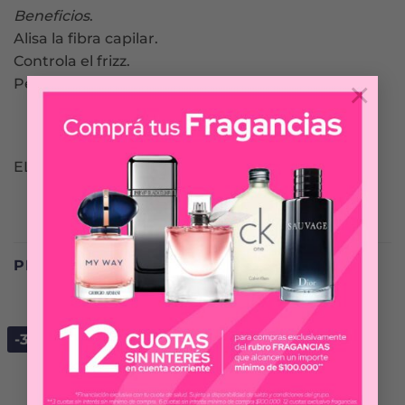
Beneficios
.
Alisa la fibra capilar.
Controla el frizz.
×
Pelo 4x más suave.
ELVIVE
PRODUCTOS RELACIONADOS
-30%
-30%