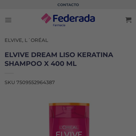
Saltar
CONTACTO
al
contenido
ELVIVE, L´ORÉAL
ELVIVE DREAM LISO KERATINA
SHAMPOO X 400 ML
SKU 7509552964387