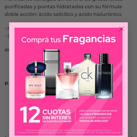
purificadas y puntas hidratadas con su fórmula
doble acción: ácido salicílico y ácido hialurónico.
×
• Ideal para pelo graso con puntas deshidratadas
• Shampoo libre de sulfatos
#Chaupelograso
PRODUCTOS RELACIONADOS