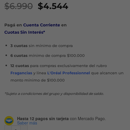
El
El
$
6.990
$
4.544
precio
precio
original
actual
Pagá en
Cuenta Corriente
en
era:
es:
Cuotas Sin Interés*
$6.990.
$4.544.
3 cuotas
sin mínimo de compra
6 cuotas
mínimo de compra $100.000
12 cuotas
para compras exclusivamente del rubro
Fragancias
y línea
L'Oréal Professionnel
que alcancen un
monto mínimo de $100.000
*Sujeto a condiciones del grupo y disponibilidad de saldo.
Hasta 12 pagos sin tarjeta
con Mercado Pago.
Saber más
ELVIVE HIALURÓNICO PURE SHAMPOO X 200 ML cantidad