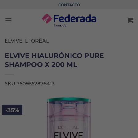
Saltar
CONTACTO
al
contenido
ELVIVE, L´ORÉAL
ELVIVE HIALURÓNICO PURE
SHAMPOO X 200 ML
SKU 7509552876413
-35%