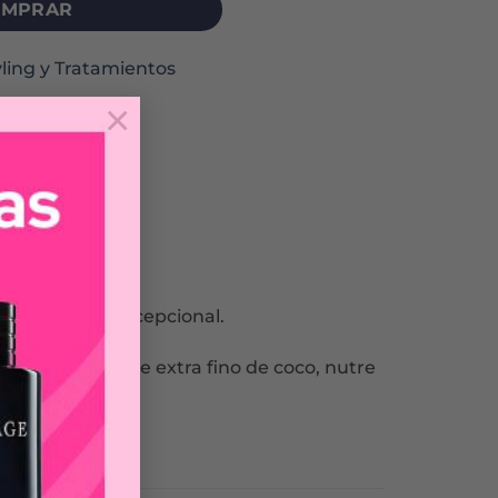
MPRAR
yling y Tratamientos
×
on un brillo excepcional.
ionada con aceite extra fino de coco, nutre