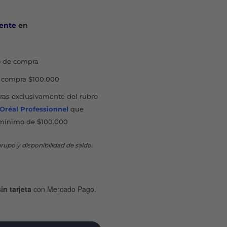
ente
en
 de compra
compra $100.000
as exclusivamente del rubro
'Oréal Professionnel
que
mínimo de $100.000
rupo y disponibilidad de saldo.
in tarjeta
con Mercado Pago.
RDINARIO MÁSCARA TRATAMIENTO X 300 G cantidad