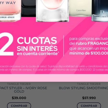
TANGLE TEEZER
TANGLE TEEZER
ACT STYLER – IVORY ROSE
BLOW STYLING SMOOTHING
GOLD
$
39.000
$
57.990
COMPRAR
COMPRAR