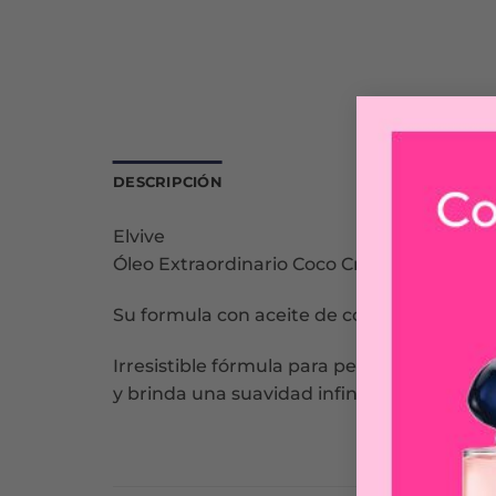
DESCRIPCIÓN
Elvive
Óleo Extraordinario Coco Crema de Trata
Su formula con aceite de coco fino nutre i
Irresistible fórmula para pelo seco y muy s
y brinda una suavidad infinita mientras del