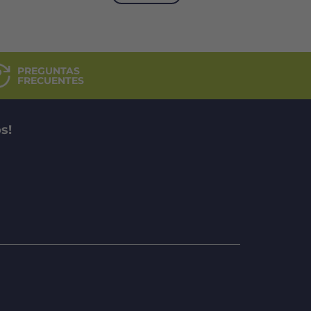
$9.972.
$6.980.
PREGUNTAS
FRECUENTES
s!