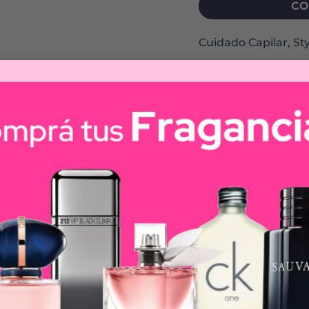
CO
Cuidado Capilar
,
St
miento
ntensamente dejando el pelo irresistiblemente suave y c
eco que brinda nutrición sin dejar el pelo pesado. Infus
eita tus sentidos gracias a su adictiva fragancia a coco.