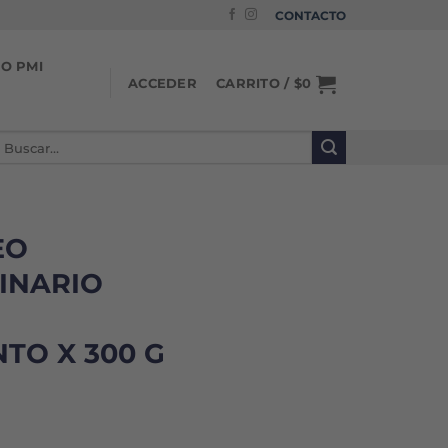
CONTACTO
IO PMI
CARRITO /
$
0
ACCEDER
uscar
or:
EO
INARIO
TO X 300 G