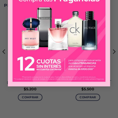
PRODUCTOS RELACIONADOS
BROSS LONDON
CARO CUORE
BROSS LONDON
CARO CUORE
WARRIOR
DESODORANTE X 123 ML
DESODORANTE X 150 ML
$
5.200
$
5.500
COMPRAR
COMPRAR