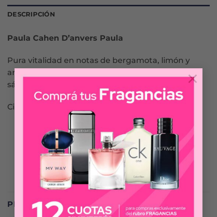
DESCRIPCIÓN
Paula Cahen D’anvers Paula
Pura vitalidad en notas de bergamota, limón y
×
artemisa. Perfecto acorde con ámbar, cedro y
sándalo y un toque exótico de semillas de Tonka.
Citrico y floral.
PRODUCTOS RELACIONADOS