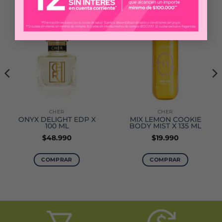
CHER
CHER
ONYX DELIGHT EDP X
MIX LEMON COOKIE
100 ML
BODY MIST X 135 ML
$
48.990
$
19.990
COMPRAR
COMPRAR