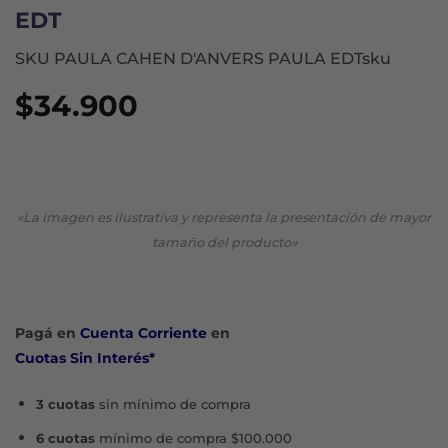
EDT
SKU PAULA CAHEN D'ANVERS PAULA EDTsku
$
34.900
«La imagen es ilustrativa y representa la presentación de mayor
tamaño del producto»
Pagá en
Cuenta Corriente
en
Cuotas Sin Interés*
3 cuotas
sin mínimo de compra
6 cuotas
mínimo de compra $100.000