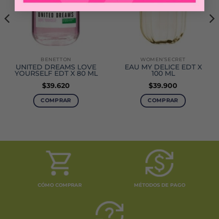
BENETTON
WOMEN’SECRET
UNITED DREAMS LOVE
EAU MY DELICE EDT X
YOURSELF EDT X 80 ML
100 ML
$
39.620
$
39.900
COMPRAR
COMPRAR
CÓMO COMPRAR
MÉTODOS DE PAGO