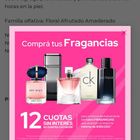
horas en la piel.
Familia olfativa: Floral Afrutado Amaderado
×
Notas altas: mandarina y frambuesa
Notas de corazón: jazmín y azahar
Notas de fondo: cedro y sándalo
PRODUCTOS RELACIONADOS