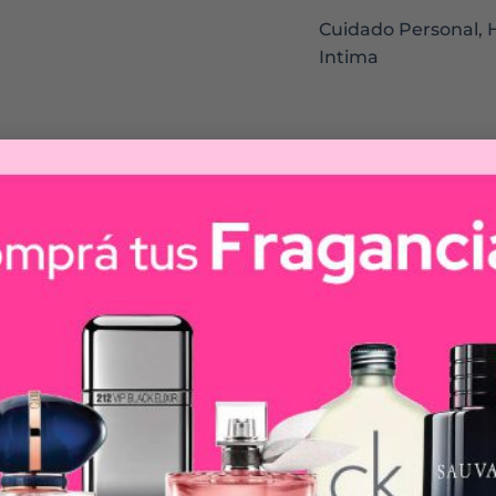
Cuidado Personal
,
Intima
ndo el pH, la temperatura natural y previene la prolifer
ta perfectamente a las curvas de tu cuerpo
na rápida absorción haciéndote sentir seca y fresca
s de origen natural y sin colorantes
ir libre en cada movimiento