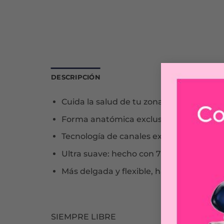
DESCRIPCIÓN
Cuida la salud de tu zona íntima respeta
Forma anatómica exclusiva que se adap
Tecnología de canales exclusivos para u
Ultra suave: hecho con 70% de materiale
Más delgada y flexible, haciéndote sent
SIEMPRE LIBRE