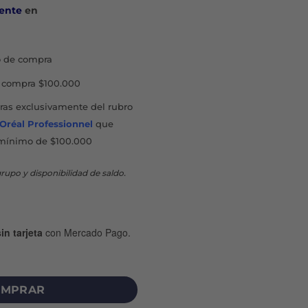
ente
en
 de compra
compra $100.000
as exclusivamente del rubro
'Oréal Professionnel
que
mínimo de $100.000
rupo y disponibilidad de saldo.
in tarjeta
con Mercado Pago.
ADAPT PLUS ULTRAFINA SUAVE CON ALAS X 8 U cantidad
MPRAR