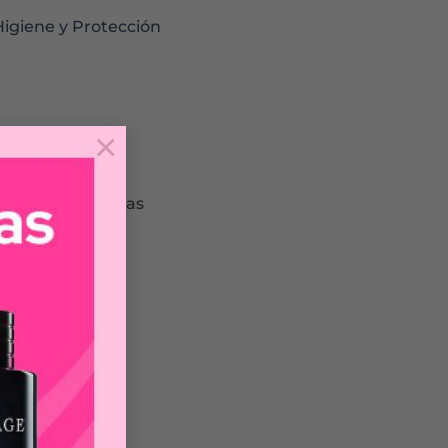
Higiene y Protección
×
ación de bacterias