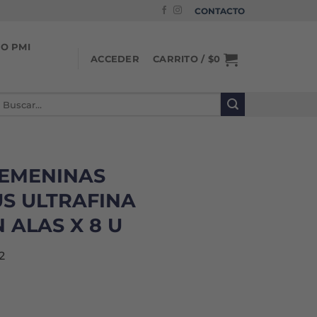
CONTACTO
IO PMI
CARRITO /
$
0
ACCEDER
uscar
or:
FEMENINAS
S ULTRAFINA
 ALAS X 8 U
2