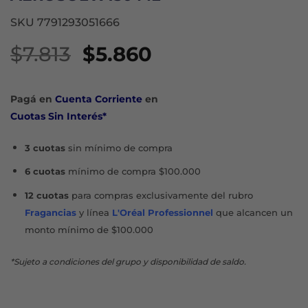
SKU 7791293051666
El
El
$
7.813
$
5.860
precio
precio
original
actual
Pagá en
Cuenta Corriente
en
era:
es:
Cuotas Sin Interés*
$7.813.
$5.860.
3 cuotas
sin mínimo de compra
6 cuotas
mínimo de compra $100.000
12 cuotas
para compras exclusivamente del rubro
Fragancias
y línea
L'Oréal Professionnel
que alcancen un
monto mínimo de $100.000
*Sujeto a condiciones del grupo y disponibilidad de saldo.